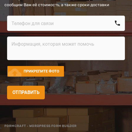
сообщим Вам её стоимость, а также сроки доставки
call
cloud_upload
ПРИКРЕПИТЕ ФОТО
ОТПРАВИТЬ
FORMCRAFT - WORDPRESS FORM BUILDER