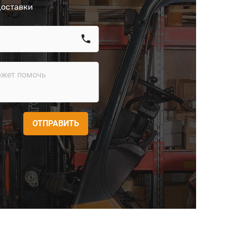
доставки
call
ОТПРАВИТЬ