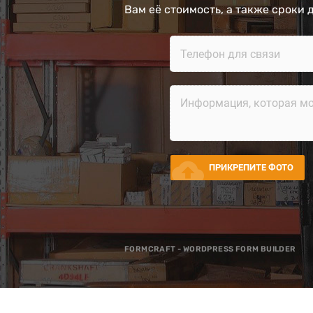
Вам её стоимость, а также сроки 
cloud_upload
ПРИКРЕПИТЕ ФОТО
FORMCRAFT - WORDPRESS FORM BUILDER