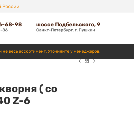
й России
66-68-98
шоссе Подбельского, 9
6-86
Санкт-Петербург, г. Пушкин
н не весь ассортимент. Уточняйте у менеджеров.
кворня ( со
40 Z-6