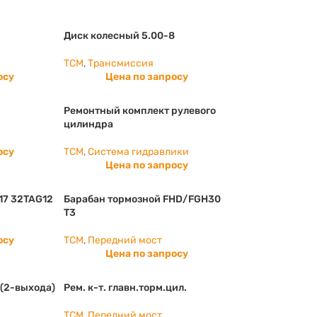
Диск колесный 5.00-8
TCM
,
Трансмиссия
осу
Цена по запросу
9
Ремонтный комплект рулевого
цилиндра
осу
TCM
,
Система гидравлики
Цена по запросу
17 32TAG12
Барабан тормозной FHD/FGH30
T3
осу
TCM
,
Передний мост
Цена по запросу
т.(2-выхода)
Рем. к-т. главн.торм.цил.
TCM
,
Передний мост