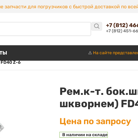
е запчасти для погрузчиков с быстрой доставкой по все
+7 (812) 4
+7 (812) 451-6
КТЫ
⚠️
На сайте представле
) FD40 Z-6
Рем.к-т. бок.ш
шкворнем) FD
Цена по запросу
В наличии на складе