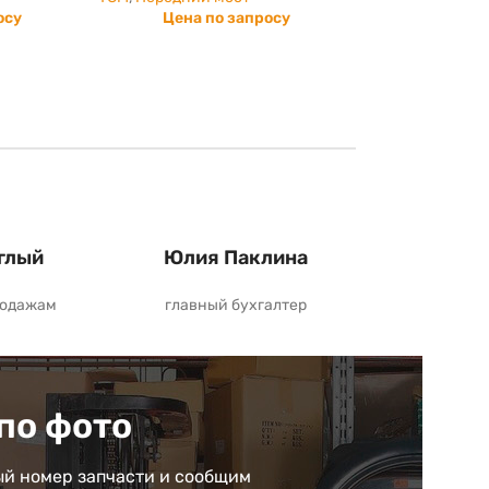
осу
Цена по запросу
глый
Юлия Паклина
родажам
главный бухгалтер
по фото
й номер запчасти и сообщим