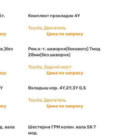
5т.
Комплект прокладок 4Y
Toyota
,
Двигатель
осу
Цена по запросу
в.)без
Рем.к-т. шкворня(бокового) 7мод
28мм(без шкворня)
Toyota
,
Задний мост
осу
Цена по запросу
4Y
Вкладыш кор. 4Y,2Y,3Y 0,5
Toyota
,
Двигатель
осу
Цена по запросу
д. вала
Шестерня ГРМ колен. вала 5К 7
мод.