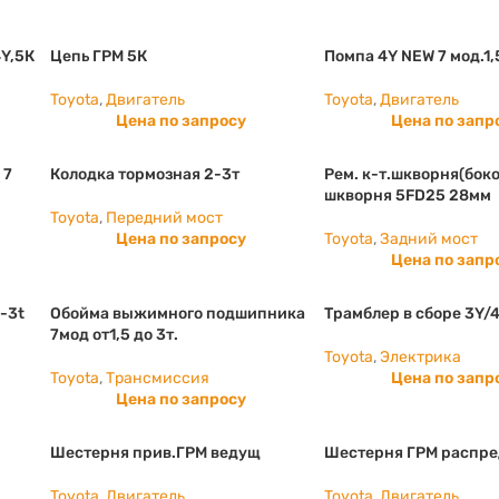
4Y,5К
Цепь ГРМ 5К
Помпа 4Y NEW 7 мод.1,
Toyota
,
Двигатель
Toyota
,
Двигатель
Цена по запросу
Цена по запр
 7
Колодка тормозная 2-3т
Рем. к-т.шкворня(боко
шкворня 5FD25 28мм
Toyota
,
Передний мост
Цена по запросу
Toyota
,
Задний мост
Цена по запр
-3t
Обойма выжимного подшипника
Трамблер в сборе 3Y/
7мод от1,5 до 3т.
Toyota
,
Электрика
Toyota
,
Трансмиссия
Цена по запр
Цена по запросу
Шестерня прив.ГРМ ведущ
Шестерня ГРМ распре
Toyota
,
Двигатель
Toyota
,
Двигатель