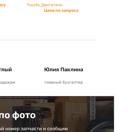
осу
Toyota
,
Двигатель
Цена по запросу
глый
Юлия Паклина
родажам
главный бухгалтер
по фото
й номер запчасти и сообщим