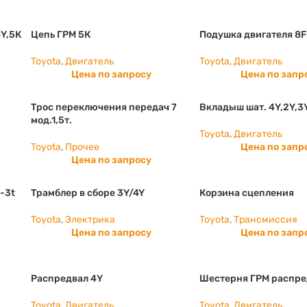
4Y,5К
Цепь ГРМ 5К
Подушка двигателя 8
Toyota
,
Двигатель
Toyota
,
Двигатель
Цена по запросу
Цена по запр
Трос переключения передач 7
Вкладыш шат. 4Y,2Y,3
мод.1,5т.
Toyota
,
Двигатель
Toyota
,
Прочее
Цена по запр
Цена по запросу
-3t
Трамблер в сборе 3Y/4Y
Корзина сцепления
Toyota
,
Электрика
Toyota
,
Трансмиссия
Цена по запросу
Цена по запр
Распредвал 4Y
Шестерня ГРМ распре
Toyota
,
Двигатель
Toyota
,
Двигатель