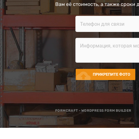
Вам её стоимость, а также сроки 
cloud_upload
ПРИКРЕПИТЕ ФОТО
FORMCRAFT - WORDPRESS FORM BUILDER