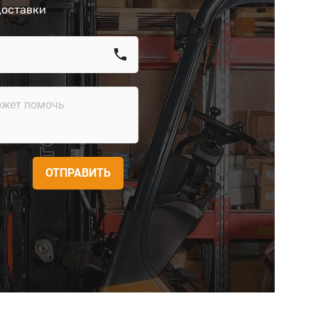
доставки
call
ОТПРАВИТЬ