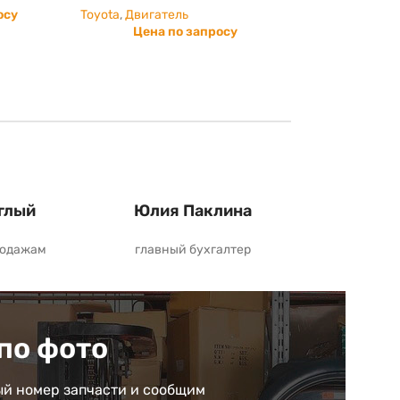
осу
Toyota
,
Двигатель
Цена по запросу
глый
Юлия Паклина
родажам
главный бухгалтер
по фото
й номер запчасти и сообщим