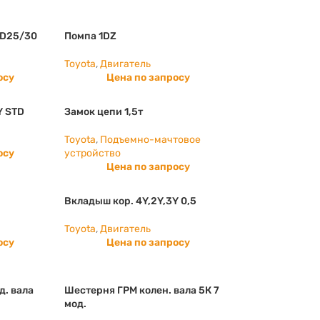
FD25/30
Помпа 1DZ
Toyota
,
Двигатель
осу
Цена по запросу
Y STD
Замок цепи 1,5т
Toyota
,
Подъемно-мачтовое
осу
устройство
Цена по запросу
Вкладыш кор. 4Y,2Y,3Y 0,5
Toyota
,
Двигатель
осу
Цена по запросу
д. вала
Шестерня ГРМ колен. вала 5К 7
мод.