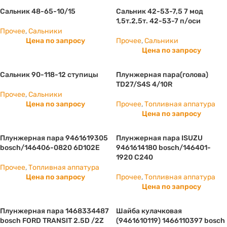
Сальник 48-65-10/15
Сальник 42-53-7,5 7 мод
1,5т.2,5т. 42-53-7 п/оси
Прочее
,
Сальники
Цена по запросу
Прочее
,
Сальники
Цена по запросу
Сальник 90-118-12 ступицы
Плунжерная пара(голова)
TD27/S4S 4/10R
Прочее
,
Сальники
Цена по запросу
Прочее
,
Топливная аппатура
Цена по запросу
Плунжерная пара 9461619305
Плунжерная пара ISUZU
bosch/146406-0820 6D102E
9461614180 bosch/146401-
1920 С240
Прочее
,
Топливная аппатура
Цена по запросу
Прочее
,
Топливная аппатура
Цена по запросу
Плунжерная пара 1468334487
Шайба кулачковая
bosch FORD TRANSIT 2.5D /2Z
(9461610119) 1466110397 bosch