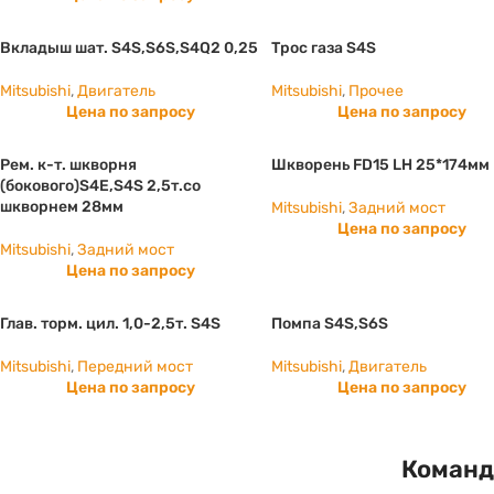
Вкладыш шат. S4S,S6S,S4Q2 0,25
Трос газа S4S
Mitsubishi
,
Двигатель
Mitsubishi
,
Прочее
Цена по запросу
Цена по запросу
Рем. к-т. шкворня
Шкворень FD15 LH 25*174мм
(бокового)S4E,S4S 2,5т.со
шкворнем 28мм
Mitsubishi
,
Задний мост
Цена по запросу
Mitsubishi
,
Задний мост
Цена по запросу
Глав. торм. цил. 1,0-2,5т. S4S
Помпа S4S,S6S
Mitsubishi
,
Передний мост
Mitsubishi
,
Двигатель
Цена по запросу
Цена по запросу
Команд