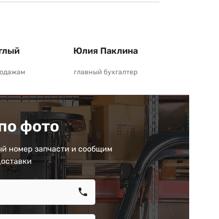
глый
Юлия Паклина
родажам
главный бухгалтер
по фото
й номер запчасти и сообщим
доставки
call