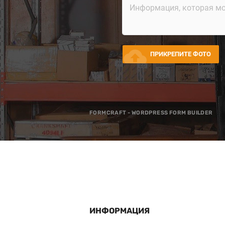
cloud_upload
ПРИКРЕПИТЕ ФОТО
FORMCRAFT - WORDPRESS FORM BUILDER
ИНФОРМАЦИЯ