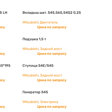
5 LH
Вкладыш шат. S4S,S6S,S4Q2 0,25
т
Mitsubishi
,
Двигатель
осу
Цена по запросу
Подушка 1,5 т
т
Mitsubishi
,
Задний мост
осу
Цена по запросу
30*195
Ступица S4E/S4S
т
Mitsubishi
,
Задний мост
осу
Цена по запросу
Генератор S4S
Mitsubishi
,
Электрика
осу
Цена по запросу