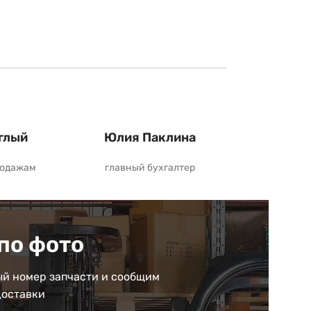
глый
Юлия Паклина
родажам
главный бухгалтер
по фото
й номер запчасти и сообщим
доставки