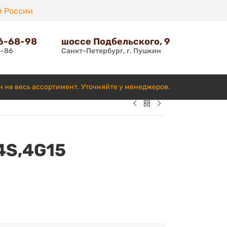
й России
66-68-98
шоссе Подбельского, 9
6-86
Санкт-Петербург, г. Пушкин
н не весь ассортимент. Уточняйте у менеджеров.
4S,4G15