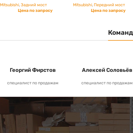
Mitsubishi
,
Задний мост
Mitsubishi
,
Передний мост
Цена по запросу
Цена по запросу
Команд
Георгий Фирстов
Алексей Соловьёв
специалист по продажам
специалист по продажам