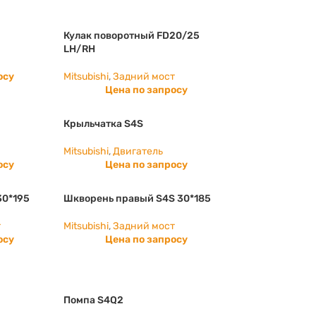
Кулак поворотный FD20/25
LH/RH
осу
Mitsubishi
,
Задний мост
Цена по запросу
Крыльчатка S4S
Mitsubishi
,
Двигатель
осу
Цена по запросу
30*195
Шкворень правый S4S 30*185
т
Mitsubishi
,
Задний мост
осу
Цена по запросу
Помпа S4Q2