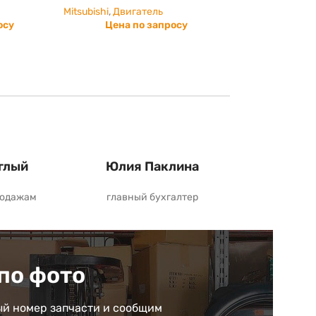
Mitsubishi
,
Двигатель
осу
Цена по запросу
глый
Юлия Паклина
родажам
главный бухгалтер
по фото
й номер запчасти и сообщим