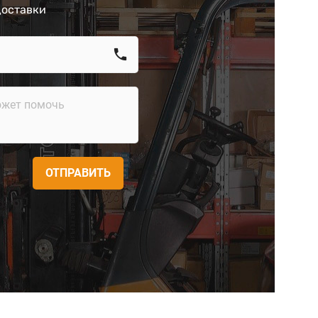
доставки
call
ОТПРАВИТЬ