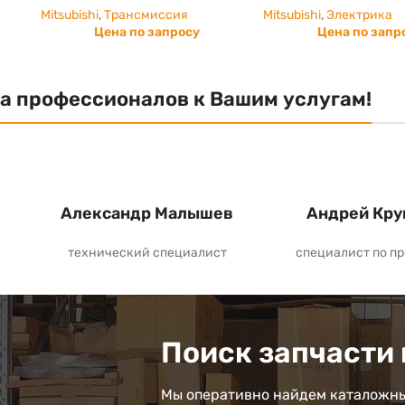
Mitsubishi
,
Трансмиссия
Mitsubishi
,
Электрика
Цена по запросу
Цена по запр
а профессионалов к Вашим услугам!
Александр Малышев
Андрей Кру
технический специалист
специалист по п
Поиск запчасти 
Мы оперативно найдем каталожны