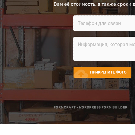
Вам её стоимость, а также сроки 
cloud_upload
ПРИКРЕПИТЕ ФОТО
FORMCRAFT - WORDPRESS FORM BUILDER