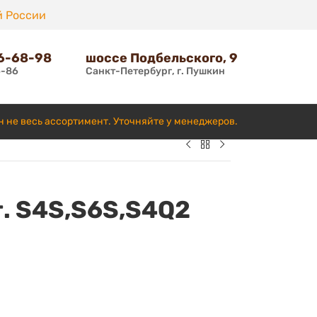
й России
66-68-98
шоссе Подбельского, 9
6-86
Санкт-Петербург, г. Пушкин
н не весь ассортимент. Уточняйте у менеджеров.
. S4S,S6S,S4Q2