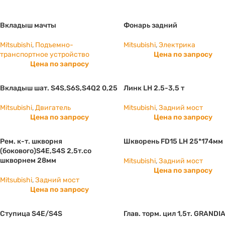
Вкладыш мачты
Фонарь задний
Mitsubishi
,
Подъемно-
Mitsubishi
,
Электрика
транспортное устройство
Цена по запросу
Цена по запросу
Вкладыш шат. S4S,S6S,S4Q2 0,25
Линк LH 2.5-3,5 т
Mitsubishi
,
Двигатель
Mitsubishi
,
Задний мост
Цена по запросу
Цена по запросу
Рем. к-т. шкворня
Шкворень FD15 LH 25*174мм
(бокового)S4E,S4S 2,5т.со
шкворнем 28мм
Mitsubishi
,
Задний мост
Цена по запросу
Mitsubishi
,
Задний мост
Цена по запросу
Ступица S4E/S4S
Глав. торм. цил 1,5т. GRANDI