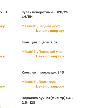
5 LH
Кулак поворотный FD20/25
LH/RH
т
осу
Mitsubishi
,
Задний мост
Цена по запросу
Глав. цил. сцепл. 2,5т
Mitsubishi
,
Передний мост
осу
Цена по запросу
Комплект прокладок S4S
т
Mitsubishi
,
Двигатель
осу
Цена по запросу
б
Подкачка ручная(фильтр) S4S
2,5т 12S
я