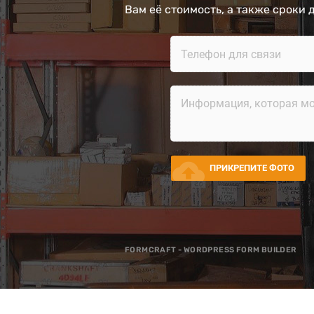
Вам её стоимость, а также сроки 
cloud_upload
ПРИКРЕПИТЕ ФОТО
FORMCRAFT - WORDPRESS FORM BUILDER