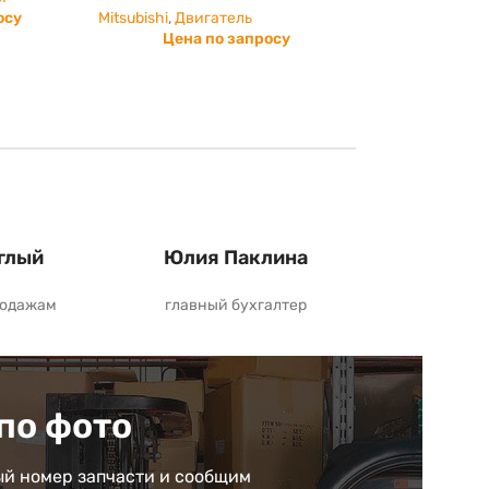
осу
Mitsubishi
,
Двигатель
Цена по запросу
глый
Юлия Паклина
родажам
главный бухгалтер
по фото
й номер запчасти и сообщим