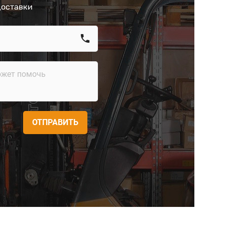
доставки
call
ОТПРАВИТЬ