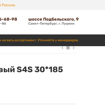
й России
66-68-98
шоссе Подбельского, 9
6-86
Санкт-Петербург, г. Пушкин
н не весь ассортимент. Уточняйте у менеджеров.
вый S4S 30*185