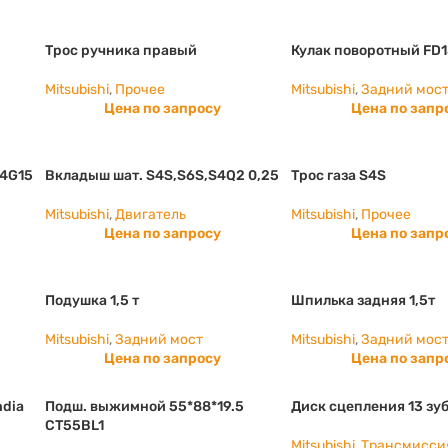
Трос ручника правый
Кулак поворотный FD1
Mitsubishi
,
Прочее
Mitsubishi
,
Задний мос
Цена по запросу
Цена по запр
 4G15
Вкладыш шат. S4S,S6S,S4Q2 0,25
Трос газа S4S
Mitsubishi
,
Двигатель
Mitsubishi
,
Прочее
Цена по запросу
Цена по запр
Подушка 1,5 т
Шпилька задняя 1,5т
Mitsubishi
,
Задний мост
Mitsubishi
,
Задний мос
Цена по запросу
Цена по запр
ndia
Подш. выжимной 55*88*19.5
Диск сцепления 13 зу
CT55BL1
Mitsubishi
,
Трансмисси