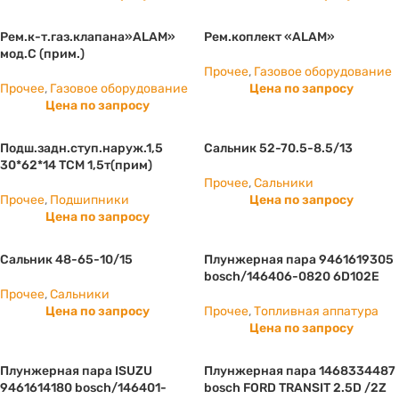
Рем.к-т.газ.клапана»ALAM»
Рем.коплект «ALAM»
мод.С (прим.)
Прочее
,
Газовое оборудование
Прочее
,
Газовое оборудование
Цена по запросу
Цена по запросу
Подш.задн.ступ.наруж.1,5
Сальник 52-70.5-8.5/13
30*62*14 ТСМ 1,5т(прим)
Прочее
,
Сальники
Прочее
,
Подшипники
Цена по запросу
Цена по запросу
Сальник 48-65-10/15
Плунжерная пара 9461619305
bosch/146406-0820 6D102E
Прочее
,
Сальники
Цена по запросу
Прочее
,
Топливная аппатура
Цена по запросу
Плунжерная пара ISUZU
Плунжерная пара 1468334487
9461614180 bosch/146401-
bosch FORD TRANSIT 2.5D /2Z