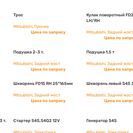
Трос
Кулак поворотный FD
LH/RH
Mitsubishi
,
Прочее
Цена по запросу
Mitsubishi
,
Задний мос
Цена по запр
Подушка 2-3 т.
Подушка 1,5 т
Mitsubishi
,
Задний мост
Mitsubishi
,
Задний мос
Цена по запросу
Цена по запр
Шкворень FD15 RH 25*165мм
Шкворень левый S4S 
Mitsubishi
,
Задний мост
Mitsubishi
,
Задний мос
Цена по запросу
Цена по запр
3 т.
Стартер S4S,S4Q2 12V
Генератор S4S
Mitsubishi
,
Электрика
Mitsubishi
,
Электрика