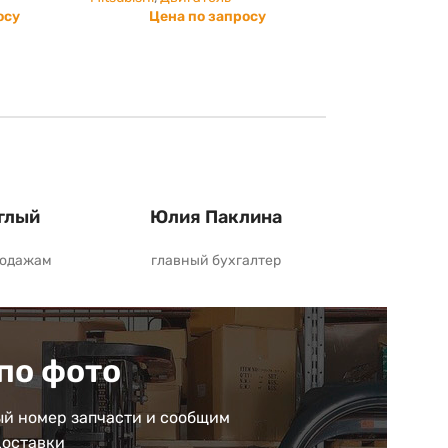
осу
Цена по запросу
глый
Юлия Паклина
родажам
главный бухгалтер
по фото
й номер запчасти и сообщим
доставки