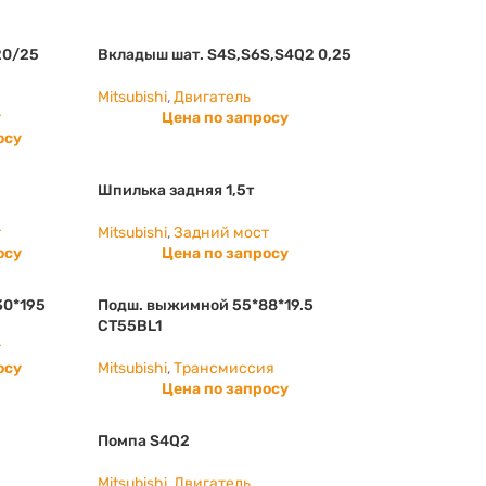
20/25
Вкладыш шат. S4S,S6S,S4Q2 0,25
Mitsubishi
,
Двигатель
т
Цена по запросу
осу
Шпилька задняя 1,5т
т
Mitsubishi
,
Задний мост
осу
Цена по запросу
30*195
Подш. выжимной 55*88*19.5
CT55BL1
т
осу
Mitsubishi
,
Трансмиссия
Цена по запросу
Помпа S4Q2
Mitsubishi
,
Двигатель