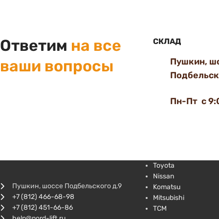
Ответим
на все
СКЛАД
Пушкин, ш
ваши вопросы
Подбельско
Пн-Пт с 9:
Toyota
Nissan
Пушкин, шоссе Подбельского д.9
Komatsu
+7 (812) 466-68-98
Mitsubishi
+7 (812) 451-66-86
TCM
help@nord-lift.ru