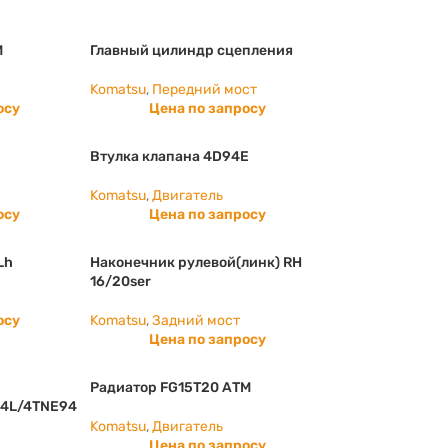
M
Главный цилиндр сцепления
Komatsu
,
Передний мост
осу
Цена по запросу
Втулка клапана 4D94E
Komatsu
,
Двигатель
осу
Цена по запросу
Lh
Наконечник рулевой(линк) RH
16/20ser
осу
Komatsu
,
Задний мост
Цена по запросу
Радиатор FG15T20 АТМ
4L/4TNE94
Komatsu
,
Двигатель
Цена по запросу