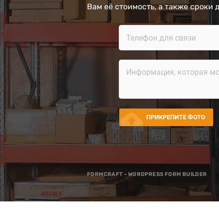
Вам её стоимость, а также сроки 
cloud_upload
ПРИКРЕПИТЕ ФОТО
FORMCRAFT - WORDPRESS FORM BUILDER