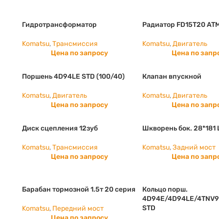
Гидротрансформатор
Радиатор FD15T20 AT
Komatsu
,
Трансмиссия
Komatsu
,
Двигатель
Цена по запросу
Цена по запр
Поршень 4D94LE STD (100/40)
Клапан впускной
Komatsu
,
Двигатель
Komatsu
,
Двигатель
Цена по запросу
Цена по запр
Диск сцепления 12зуб
Шкворень бок. 28*181 
Komatsu
,
Трансмиссия
Komatsu
,
Задний мост
Цена по запросу
Цена по запр
Барабан тормозной 1.5т 20 серия
Кольцо порш.
4D94E/4D94LE/4TNV9
STD
Komatsu
,
Передний мост
Цена по запросу