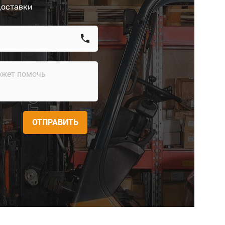
доставки
call
ОТПРАВИТЬ