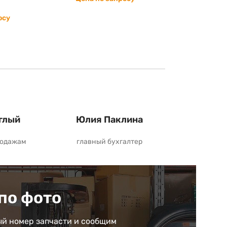
осу
глый
Юлия Паклина
родажам
главный бухгалтер
по фото
й номер запчасти и сообщим