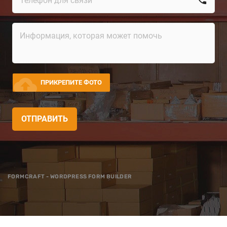
cloud_upload
ПРИКРЕПИТЕ ФОТО
ОТПРАВИТЬ
FORMCRAFT - WORDPRESS FORM BUILDER