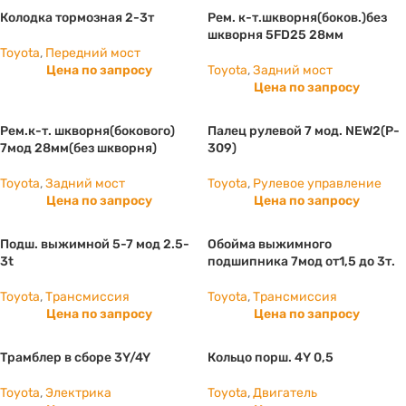
Колодка тормозная 2-3т
Рем. к-т.шкворня(боков.)без
шкворня 5FD25 28мм
Toyota
,
Передний мост
Цена по запросу
Toyota
,
Задний мост
Цена по запросу
Рем.к-т. шкворня(бокового)
Палец рулевой 7 мод. NEW2(P-
7мод 28мм(без шкворня)
309)
Toyota
,
Задний мост
Toyota
,
Рулевое управление
Цена по запросу
Цена по запросу
Подш. выжимной 5-7 мод 2.5-
Обойма выжимного
3t
подшипника 7мод от1,5 до 3т.
Toyota
,
Трансмиссия
Toyota
,
Трансмиссия
Цена по запросу
Цена по запросу
Трамблер в сборе 3Y/4Y
Кольцо порш. 4Y 0,5
Toyota
,
Электрика
Toyota
,
Двигатель