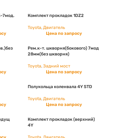
5-7мод.
Комплект прокладок 1DZ2
Toyota
,
Двигатель
осу
Цена по запросу
в.)без
Рем.к-т. шкворня(бокового) 7мод
28мм(без шкворня)
Toyota
,
Задний мост
осу
Цена по запросу
Полукольца коленвала 4Y STD
Toyota
,
Двигатель
осу
Цена по запросу
едущ
Комплект прокладок (верхний)
4Y
осу
Toyota
,
Двигатель