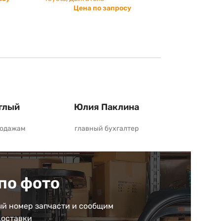
Цена по запросу
глый
Юлия Паклина
родажам
главный бухгалтер
по фото
й номер запчасти и сообщим
доставки