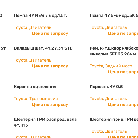
0
Помпа 4Y NEW 7 мод.1,5т.
Помпа 4Y 5-6мод.,5K 
Toyota
,
Двигатель
Toyota
,
Двигатель
Цена по запросу
Цена по запр
,5т.
Вкладыш шат. 4Y,2Y,3Y STD
Рем. к-т.шкворня(боко
шкворня 5FD25 28мм
Toyota
,
Двигатель
Цена по запросу
Toyota
,
Задний мост
Цена по запр
Корзина сцепления
Поршень 4Y 0,5
Toyota
,
Трансмиссия
Toyota
,
Двигатель
Цена по запросу
Цена по запр
Шестерня ГРМ распред. вала
Шестерня прив.ГРМ в
4Y,H15
Toyota
,
Двигатель
Toyota
,
Двигатель
Цена по запр