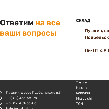
Ответим
на все
СКЛАД
Пушкин, ш
ваши вопросы
Подбельско
Пн-Пт с 9:
Toyota
Nissan
Пушкин, шоссе Подбельского д.9
Komatsu
+7 (812) 466-68-98
Mitsubishi
+7 (812) 451-66-86
TCM
help@nord-lift.ru