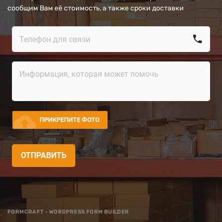
сообщим Вам её стоимость, а также сроки доставки
call
cloud_upload
ПРИКРЕПИТЕ ФОТО
ОТПРАВИТЬ
FORMCRAFT - WORDPRESS FORM BUILDER