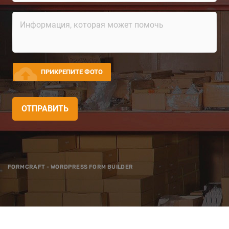
cloud_upload
ПРИКРЕПИТЕ ФОТО
ОТПРАВИТЬ
FORMCRAFT - WORDPRESS FORM BUILDER