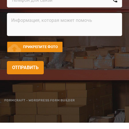
cloud_upload
ПРИКРЕПИТЕ ФОТО
ОТПРАВИТЬ
FORMCRAFT - WORDPRESS FORM BUILDER