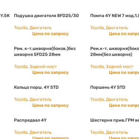
4Y,5К
Подушка двигателя 8FD25/30
Помпа 4Y NEW 7 мод.1,
Toyota
,
Двигатель
Toyota
,
Двигатель
Цена по запросу
Цена по запр
Рем. к-т.шкворня(боков.)без
Рем.к-т. шкворня(боко
шкворня 5FD25 28мм
28мм(без шкворня)
Toyota
,
Задний мост
Toyota
,
Задний мост
Цена по запросу
Цена по запр
Кольцо порш. 4Y STD
Поршень 4Y STD
Toyota
,
Двигатель
Toyota
,
Двигатель
Цена по запросу
Цена по запр
Распредвал 4Y
Шестерня прив.ГРМ в
Toyota
,
Двигатель
Toyota
,
Двигатель
Цена по запросу
Цена по запр