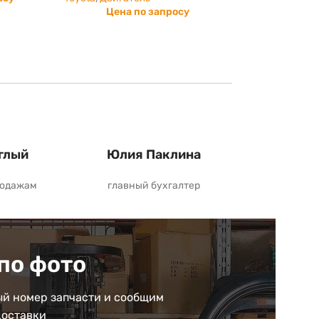
Цена по запросу
глый
Юлия Паклина
родажам
главный бухгалтер
по фото
й номер запчасти и сообщим
доставки