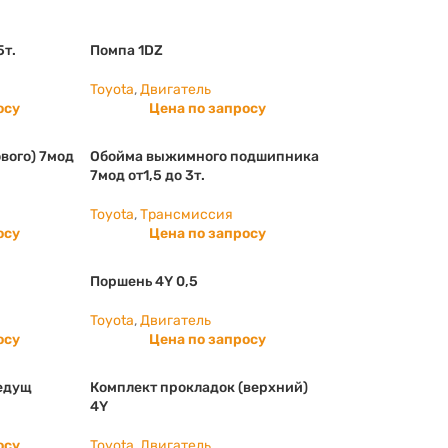
5т.
Помпа 1DZ
Toyota
,
Двигатель
осу
Цена по запросу
вого) 7мод
Обойма выжимного подшипника
7мод от1,5 до 3т.
Toyota
,
Трансмиссия
осу
Цена по запросу
Поршень 4Y 0,5
Toyota
,
Двигатель
осу
Цена по запросу
едущ
Комплект прокладок (верхний)
4Y
осу
Toyota
,
Двигатель