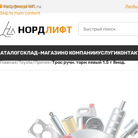
Любы
Skip to navigation
help@nord-lift.ru
Skip to main content
КАТАЛОГ
СКЛАД-МАГАЗИН
О КОМПАНИИ
УСЛУГИ
КОНТА
Главная
/
Toyota
/
Прочее
/
Трос ручн. торм левый 1.5 т 8мод.