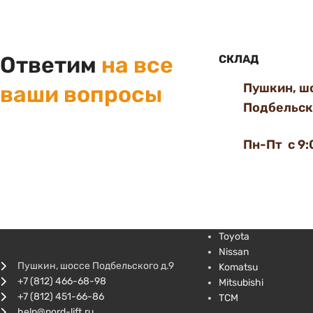
Ответим
на все
СКЛАД
Пушкин, ш
ваши вопросы
Подбельско
Пн-Пт с 9:
Toyota
Nissan
Пушкин, шоссе Подбельского д.9
Komatsu
+7 (812) 466-68-98
Mitsubishi
+7 (812) 451-66-86
TCM
help@nord-lift.ru