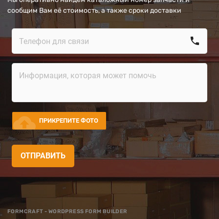
сообщим Вам её стоимость, а также сроки доставки
call
cloud_upload
ПРИКРЕПИТЕ ФОТО
ОТПРАВИТЬ
FORMCRAFT - WORDPRESS FORM BUILDER