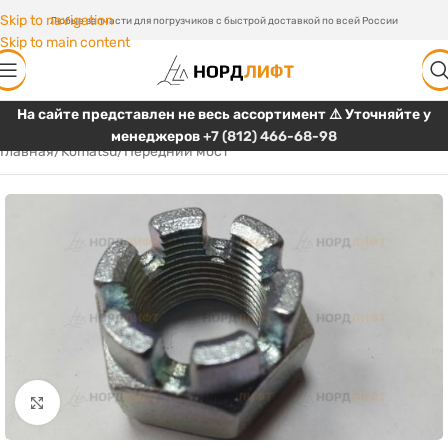
Skip to navigation
Любые запчасти для погрузчиков с быстрой доставкой по всей России
Skip to main content
На сайте представлен не весь ассортимент ⚠️ Уточняйте у
менеджеров
+7 (812) 466-68-98
Главная
/
Komatsu
/
Передний мост
Click to enlarge