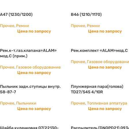
А47 (1230/1200)
B46 (1210/1170)
Прочее
,
Ремни
Прочее
,
Ремни
Цена по запросу
Цена по запросу
Рем.к-т.газ.клапана»ALAM»
Рем.комплект «ALAM»мод.С
мод.С (прим.)
Прочее
,
Газовое оборудован
Прочее
,
Газовое оборудование
Цена по запросу
Цена по запросу
Пыльник задн.ступицы внутр.
Плунжерная пара(голова)
58-87-7
TD27/S4S 4/10R
Прочее
,
Пыльники
Прочее
,
Топливная аппатура
Цена по запросу
Цена по запросу
Шайба кулачковая 07(22130-
Распылитель (DNOPD21) 093