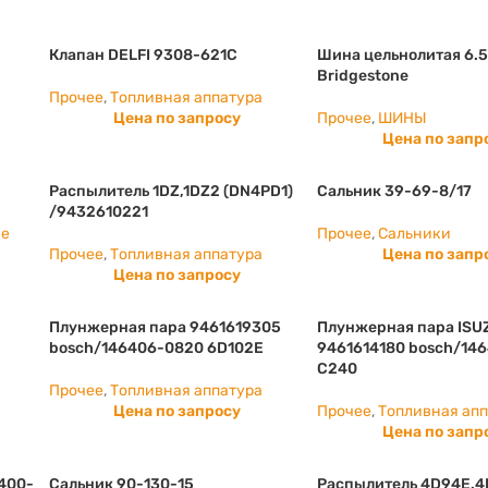
Клапан DELFI 9308-621C
Шина цельнолитая 6.5
Bridgestone
Прочее
,
Топливная аппатура
Цена по запросу
Прочее
,
ШИНЫ
Цена по запр
Распылитель 1DZ,1DZ2 (DN4PD1)
Сальник 39-69-8/17
/9432610221
ие
Прочее
,
Сальники
Прочее
,
Топливная аппатура
Цена по запр
Цена по запросу
Плунжерная пара 9461619305
Плунжерная пара ISU
bosch/146406-0820 6D102E
9461614180 bosch/14
С240
Прочее
,
Топливная аппатура
Цена по запросу
Прочее
,
Топливная ап
Цена по запр
400-
Сальник 90-130-15
Распылитель 4D94E.