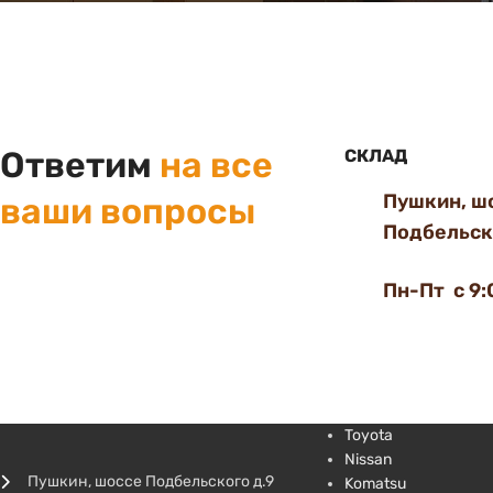
Ответим
на все
СКЛАД
Пушкин, ш
ваши вопросы
Подбельско
Пн-Пт с 9:
Toyota
Nissan
Пушкин, шоссе Подбельского д.9
Komatsu