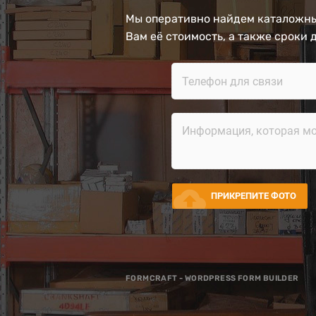
Мы оперативно найдем каталожны
Вам её стоимость, а также сроки 
cloud_upload
ПРИКРЕПИТЕ ФОТО
FORMCRAFT - WORDPRESS FORM BUILDER