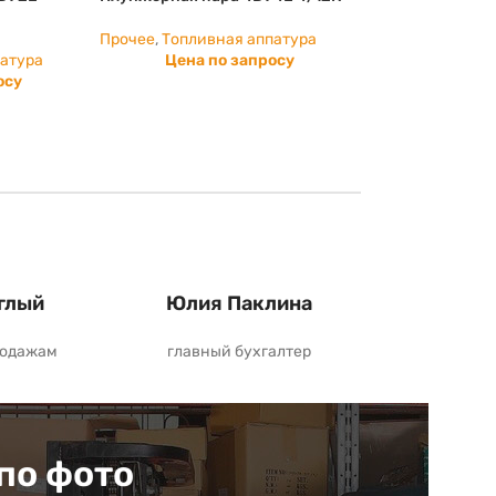
Прочее
,
Топливная аппатура
патура
Цена по запросу
осу
глый
Юлия Паклина
родажам
главный бухгалтер
по фото