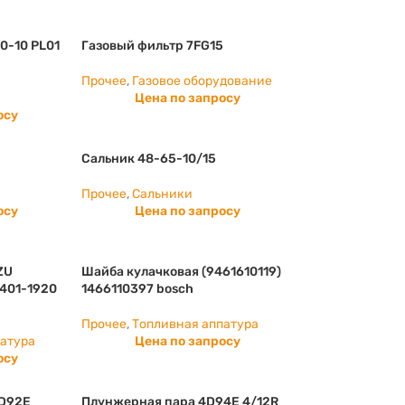
0-10 PL01
Газовый фильтр 7FG15
Прочее
,
Газовое оборудование
Цена по запросу
осу
Сальник 48-65-10/15
Прочее
,
Сальники
осу
Цена по запросу
ZU
Шайба кулачковая (9461610119)
6401-1920
1466110397 bosch
Прочее
,
Топливная аппатура
патура
Цена по запросу
осу
4D92E
Плунжерная пара 4D94E 4/12R