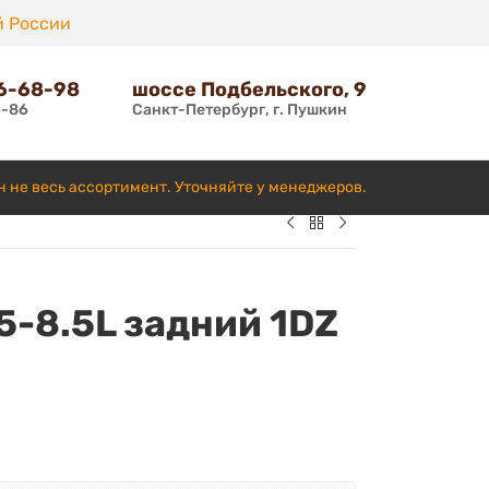
й России
66-68-98
шоссе Подбельского, 9
6-86
Санкт-Петербург, г. Пушкин
н не весь ассортимент. Уточняйте у менеджеров.
5-8.5L задний 1DZ