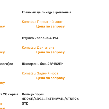
Главный цилиндр сцепления
Komatsu
,
Передний мост
осу
Цена по запросу
Втулка клапана 4D94E
Komatsu
,
Двигатель
осу
Цена по запросу
ового)со
Шкворень бок. 28*182Rh
Komatsu
,
Задний мост
Цена по запросу
осу
5т 20 серия
Кольцо порш.
4D94E/4D94LE/4TNV94L/4TNE94
STD
ст
осу