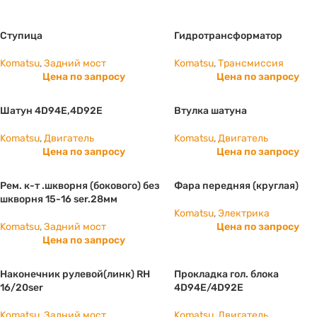
Ступица
Гидротрансформатор
Komatsu
,
Задний мост
Komatsu
,
Трансмиссия
Цена по запросу
Цена по запросу
Шатун 4D94E,4D92E
Втулка шатуна
Komatsu
,
Двигатель
Komatsu
,
Двигатель
Цена по запросу
Цена по запросу
Рем. к-т .шкворня (бокового) без
Фара передняя (круглая)
шкворня 15-16 ser.28мм
Komatsu
,
Электрика
Komatsu
,
Задний мост
Цена по запросу
Цена по запросу
Наконечник рулевой(линк) RH
Прокладка гол. блока
16/20ser
4D94E/4D92E
Komatsu
,
Задний мост
Komatsu
,
Двигатель