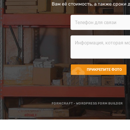
Вам её стоимость, а также сроки 
cloud_upload
ПРИКРЕПИТЕ ФОТО
FORMCRAFT - WORDPRESS FORM BUILDER