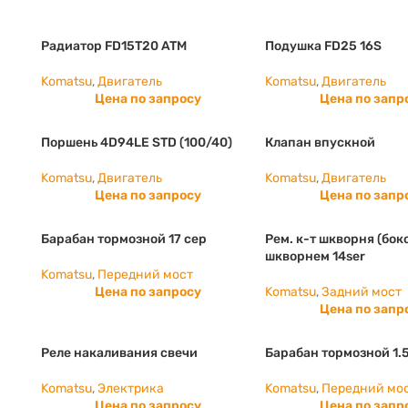
Радиатор FD15T20 ATM
Подушка FD25 16S
Komatsu
,
Двигатель
Komatsu
,
Двигатель
Цена по запросу
Цена по запр
Поршень 4D94LE STD (100/40)
Клапан впускной
Komatsu
,
Двигатель
Komatsu
,
Двигатель
Цена по запросу
Цена по запр
Барабан тормозной 17 сер
Рем. к-т шкворня (бок
шкворнем 14ser
Komatsu
,
Передний мост
Цена по запросу
Komatsu
,
Задний мост
Цена по запр
Реле накаливания свечи
Барабан тормозной 1.
Komatsu
,
Электрика
Komatsu
,
Передний мо
Цена по запросу
Цена по запр