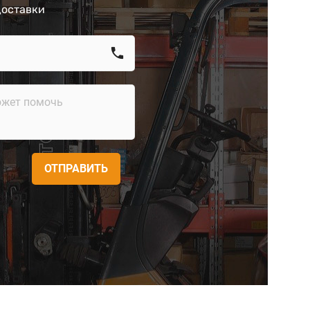
доставки
call
ОТПРАВИТЬ