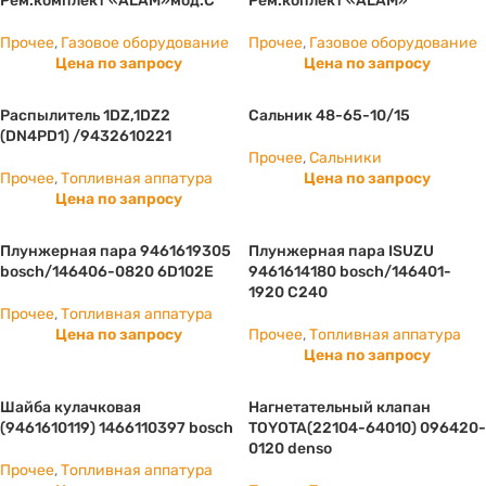
Рем.комплект «ALAM»мод.С
Рем.коплект «ALAM»
Прочее
,
Газовое оборудование
Прочее
,
Газовое оборудование
Цена по запросу
Цена по запросу
Распылитель 1DZ,1DZ2
Сальник 48-65-10/15
(DN4PD1) /9432610221
Прочее
,
Сальники
Прочее
,
Топливная аппатура
Цена по запросу
Цена по запросу
Плунжерная пара 9461619305
Плунжерная пара ISUZU
bosch/146406-0820 6D102E
9461614180 bosch/146401-
1920 С240
Прочее
,
Топливная аппатура
Цена по запросу
Прочее
,
Топливная аппатура
Цена по запросу
Шайба кулачковая
Нагнетательный клапан
(9461610119) 1466110397 bosch
TOYOTA(22104-64010) 096420-
0120 denso
Прочее
,
Топливная аппатура