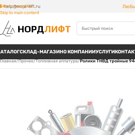
Любы
Skip to navigation
help@nord-lift.ru
Skip to main content
КАТАЛОГ
СКЛАД-МАГАЗИН
О КОМПАНИИ
УСЛУГИ
КОНТА
Главная
/
Прочее
/
Топливная аппатура
/
Ролики ТНВД тройные 94