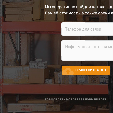
Мы оперативно найдем каталожны
Вам её стоимость, а также сроки 
cloud_upload
ПРИКРЕПИТЕ ФОТО
FORMCRAFT - WORDPRESS FORM BUILDER