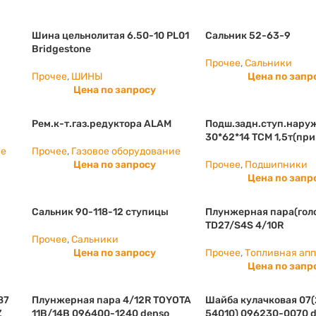
Шина цельнолитая 6.50-10 PL01
Сальник 52-63-9
Bridgestone
Прочее
,
Сальники
Прочее
,
ШИНЫ
Цена по запр
Цена по запросу
Рем.к-т.газ.редуктора ALAM
Подш.задн.ступ.наруж
30*62*14 ТСМ 1,5т(при
ие
Прочее
,
Газовое оборудование
Цена по запросу
Прочее
,
Подшипники
Цена по запр
Сальник 90-118-12 ступицы
Плунжерная пара(гол
TD27/S4S 4/10R
Прочее
,
Сальники
Цена по запросу
Прочее
,
Топливная ап
Цена по запр
87
Плунжерная пара 4/12R TOYOTA
Шайба кулачковая 07
Z
11B/14B 096400-1240 denso
54010) 096230-0070 