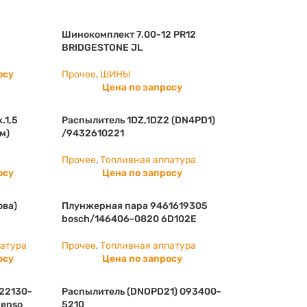
Шинокомплект 7.00-12 PR12
BRIDGESTONE JL
осу
Прочее
,
ШИНЫ
Цена по запросу
.1,5
Распылитель 1DZ,1DZ2 (DN4PD1)
м)
/9432610221
Прочее
,
Топливная аппатура
осу
Цена по запросу
ова)
Плунжерная пара 9461619305
bosch/146406-0820 6D102E
патура
Прочее
,
Топливная аппатура
осу
Цена по запросу
(22130-
Распылитель (DNOPD21) 093400-
denso
5210