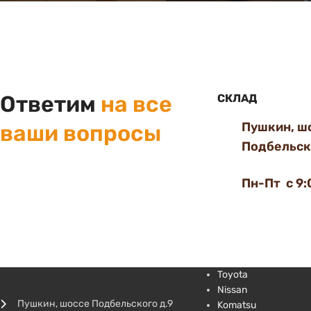
Ответим
на все
СКЛАД
Пушкин, ш
ваши вопросы
Подбельско
Пн-Пт с 9:
Toyota
Nissan
Пушкин, шоссе Подбельского д.9
Komatsu