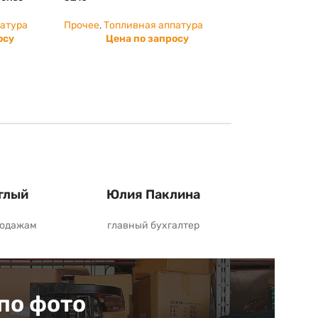
патура
Прочее
,
Топливная аппатура
осу
Цена по запросу
глый
Юлия Паклина
родажам
главный бухгалтер
по фото