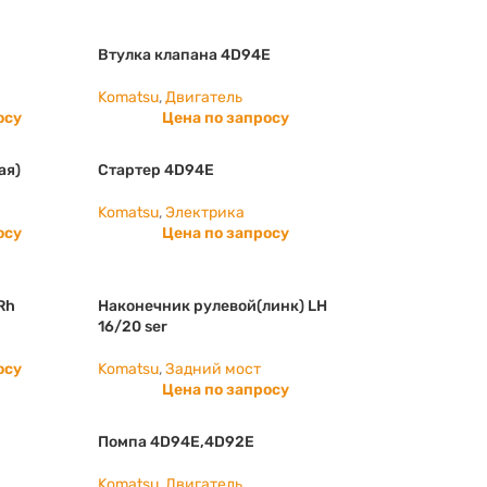
Втулка клапана 4D94E
Komatsu
,
Двигатель
осу
Цена по запросу
ая)
Стартер 4D94E
Komatsu
,
Электрика
осу
Цена по запросу
Rh
Наконечник рулевой(линк) LH
16/20 ser
осу
Komatsu
,
Задний мост
Цена по запросу
Помпа 4D94E,4D92E
Komatsu
,
Двигатель