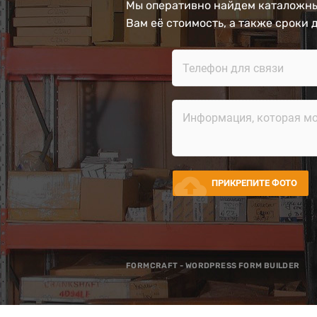
Мы оперативно найдем каталожны
Вам её стоимость, а также сроки 
cloud_upload
ПРИКРЕПИТЕ ФОТО
FORMCRAFT - WORDPRESS FORM BUILDER