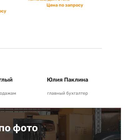
Цена по запросу
осу
глый
Юлия Паклина
родажам
главный бухгалтер
по фото