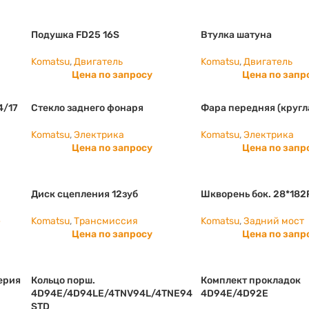
Подушка FD25 16S
Втулка шатуна
Komatsu
,
Двигатель
Komatsu
,
Двигатель
Цена по запросу
Цена по запр
4/17
Стекло заднего фонаря
Фара передняя (кругл
Komatsu
,
Электрика
Komatsu
,
Электрика
Цена по запросу
Цена по запр
Диск сцепления 12зуб
Шкворень бок. 28*182
е
Komatsu
,
Трансмиссия
Komatsu
,
Задний мост
Цена по запросу
Цена по запр
серия
Кольцо порш.
Комплект прокладок
4D94E/4D94LE/4TNV94L/4TNE94
4D94E/4D92E
STD