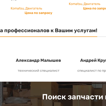
Komatsu
,
Двигатель
Komatsu
,
Двигатель
Цена по запр
Цена по запросу
а профессионалов к Вашим услугам!
Александр Малышев
Андрей Кру
технический специалист
специалист по п
Поиск запчасти 