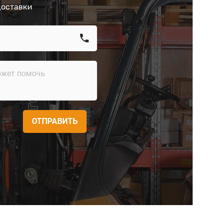
доставки
call
ОТПРАВИТЬ