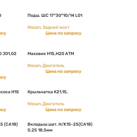
0
Подш. ШС 17*30*10/14 L01
Nissan
,
Задний мост
осу
Цена по запросу
 J01,02
Маховик Н15,Н20 АТМ
Nissan
,
Двигатель
Цена по запросу
осу
соса H15
Крыльчатка К21,15.
Nissan
,
Двигатель
осу
Цена по запросу
5 (СА18)
Вкладыш шат. Н/K15-25(СА18)
0,25 18,5мм