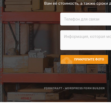
Вам её стоимость, а также сроки 
cloud_upload
ПРИКРЕПИТЕ ФОТО
FORMCRAFT - WORDPRESS FORM BUILDER