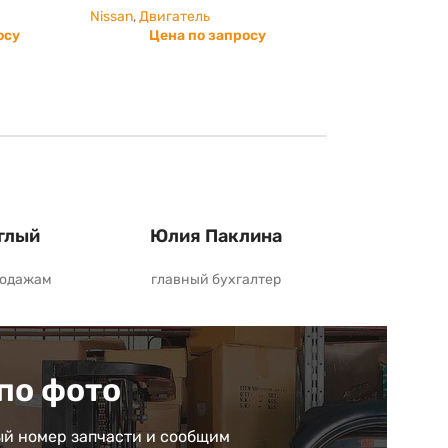
Nissan
,
Двигатель
осу
Цена по запросу
глый
Юлия Паклина
родажам
главный бухгалтер
по фото
й номер запчасти и сообщим