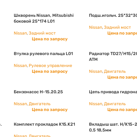
Шкворень Nissan, Mitsubishi
Подш.игольч. 25*32*3
боковой 25*174 L01
Nissan
,
Задний мост
Nissan
,
Задний мост
Цена по запр
Цена по запросу
Втулка рулевого пальца L01
Радиатор TD27/H15/20
ATM
Nissan
,
Рулевое управление
Цена по запросу
Nissan
,
Двигатель
Цена по запр
Бензонасос H-15.20.25
Цепь привода гидрона
Nissan
,
Двигатель
Nissan
,
Двигатель
Цена по запросу
Цена по запр
.
Комплект прокладок K15.K21
Вкладыш шат. Н/K15-2
0,5 18,5мм
Nissan
,
Двигатель