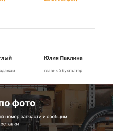
глый
Юлия Паклина
родажам
главный бухгалтер
по фото
й номер запчасти и сообщим
доставки