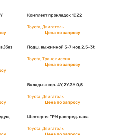
4Y
Комплект прокладок 1DZ2
Toyota
,
Двигатель
осу
Цена по запросу
в.)без
Подш. выжимной 5-7 мод 2.5-3t
Toyota
,
Трансмиссия
Цена по запросу
осу
Вкладыш кор. 4Y,2Y,3Y 0,5
Toyota
,
Двигатель
осу
Цена по запросу
едущ
Шестерня ГРМ распред. вала
Toyota
,
Двигатель
осу
Цена по запросу