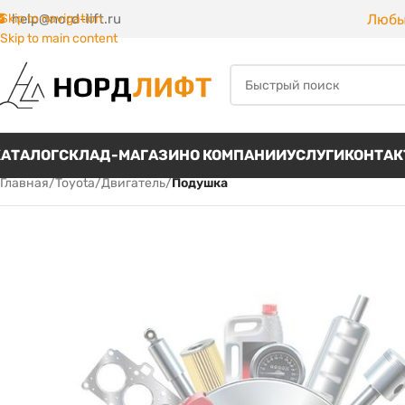
Любы
Skip to navigation
help@nord-lift.ru
Skip to main content
КАТАЛОГ
СКЛАД-МАГАЗИН
О КОМПАНИИ
УСЛУГИ
КОНТА
Главная
/
Toyota
/
Двигатель
/
Подушка