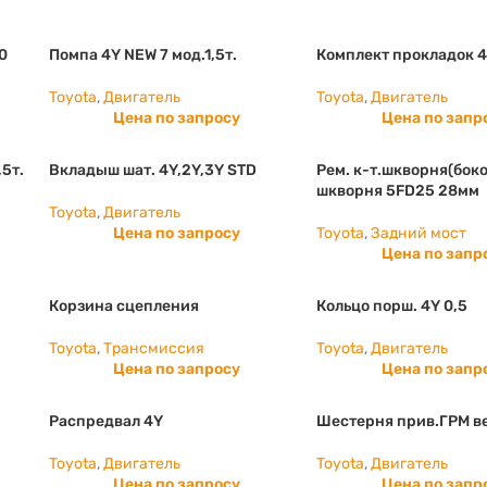
0
Помпа 4Y NEW 7 мод.1,5т.
Комплект прокладок 
Toyota
,
Двигатель
Toyota
,
Двигатель
Цена по запросу
Цена по запр
,5т.
Вкладыш шат. 4Y,2Y,3Y STD
Рем. к-т.шкворня(боко
шкворня 5FD25 28мм
Toyota
,
Двигатель
Цена по запросу
Toyota
,
Задний мост
Цена по запр
Корзина сцепления
Кольцо порш. 4Y 0,5
Toyota
,
Трансмиссия
Toyota
,
Двигатель
Цена по запросу
Цена по запр
Распредвал 4Y
Шестерня прив.ГРМ в
Toyota
,
Двигатель
Toyota
,
Двигатель
Цена по запросу
Цена по запр