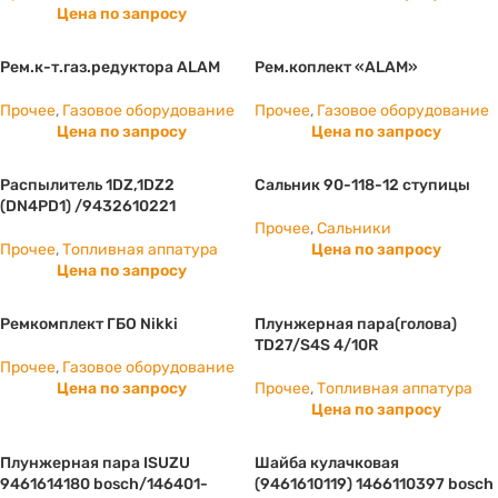
Цена по запросу
Рем.к-т.газ.редуктора ALAM
Рем.коплект «ALAM»
Прочее
,
Газовое оборудование
Прочее
,
Газовое оборудование
Цена по запросу
Цена по запросу
Распылитель 1DZ,1DZ2
Сальник 90-118-12 ступицы
(DN4PD1) /9432610221
Прочее
,
Сальники
Прочее
,
Топливная аппатура
Цена по запросу
Цена по запросу
Ремкомплект ГБО Nikki
Плунжерная пара(голова)
TD27/S4S 4/10R
Прочее
,
Газовое оборудование
Цена по запросу
Прочее
,
Топливная аппатура
Цена по запросу
Плунжерная пара ISUZU
Шайба кулачковая
9461614180 bosch/146401-
(9461610119) 1466110397 bosch