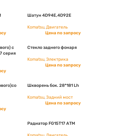
M
Шатун 4D94E,4D92E
Komatsu
,
Двигатель
осу
Цена по запросу
вого) с
Стекло заднего фонаря
7 серия
Komatsu
,
Электрика
Цена по запросу
осу
ового)со
Шкворень бок. 28*181 Lh
Komatsu
,
Задний мост
Цена по запросу
осу
Радиатор FG15T17 АТМ
Komatsu
,
Двигатель