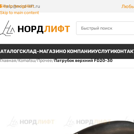
Любы
Skip to navigation
help@nord-lift.ru
Skip to main content
КАТАЛОГ
СКЛАД-МАГАЗИН
О КОМПАНИИ
УСЛУГИ
КОНТА
Главная
/
Komatsu
/
Прочее
/
Патрубок верхний FD20-30