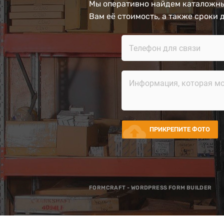
Мы оперативно найдем каталожны
Вам её стоимость, а также сроки 
cloud_upload
ПРИКРЕПИТЕ ФОТО
FORMCRAFT - WORDPRESS FORM BUILDER