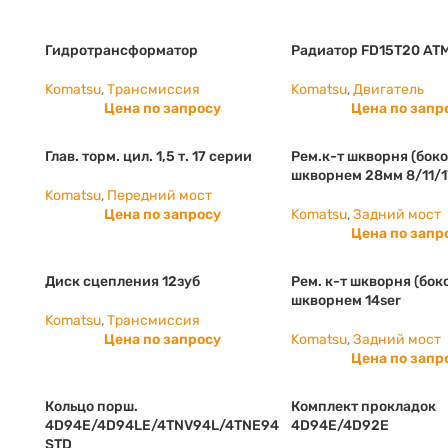
Гидротрансформатор
Радиатор FD15T20 AT
Komatsu
,
Трансмиссия
Komatsu
,
Двигатель
Цена по запросу
Цена по запр
Глав. торм. цил. 1,5 т. 17 серии
Рем.к-т шкворня (боко
шкворнем 28мм 8/11/1
Komatsu
,
Передний мост
Цена по запросу
Komatsu
,
Задний мост
Цена по запр
Диск сцепления 12зуб
Рем. к-т шкворня (бок
шкворнем 14ser
Komatsu
,
Трансмиссия
Цена по запросу
Komatsu
,
Задний мост
Цена по запр
Кольцо порш.
Комплект прокладок
4D94E/4D94LE/4TNV94L/4TNE94
4D94E/4D92E
STD