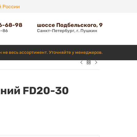
й России
66-68-98
шоссе Подбельского, 9
6-86
Санкт-Петербург, г. Пушкин
н не весь ассортимент. Уточняйте у менеджеров.
хний FD20-30