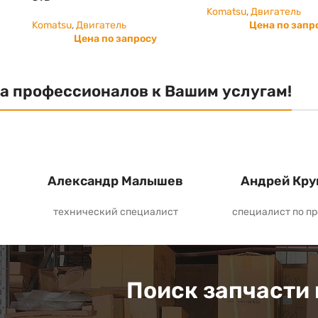
Komatsu
,
Двигатель
Komatsu
,
Двигатель
Цена по запр
Цена по запросу
а профессионалов к Вашим услугам!
Александр Малышев
Андрей Кру
технический специалист
специалист по п
Поиск запчасти 