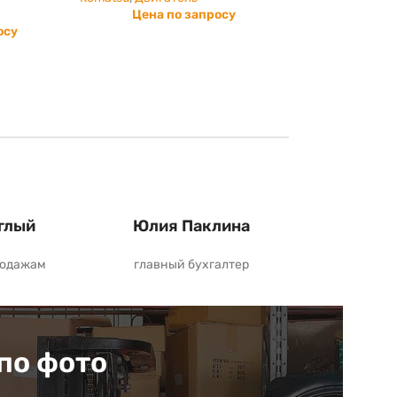
Цена по запросу
осу
глый
Юлия Паклина
родажам
главный бухгалтер
по фото