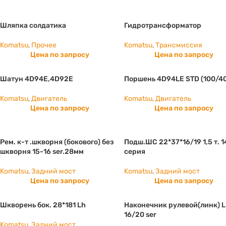
Шляпка солдатика
Гидротрансформатор
Komatsu
,
Прочее
Komatsu
,
Трансмиссия
Цена по запросу
Цена по запросу
Шатун 4D94E,4D92E
Поршень 4D94LE STD (100/4
Komatsu
,
Двигатель
Komatsu
,
Двигатель
Цена по запросу
Цена по запросу
Рем. к-т .шкворня (бокового) без
Подш.ШС 22*37*16/19 1,5 т. 1
шкворня 15-16 ser.28мм
серия
Komatsu
,
Задний мост
Komatsu
,
Задний мост
Цена по запросу
Цена по запросу
Шкворень бок. 28*181 Lh
Наконечник рулевой(линк) 
16/20 ser
Komatsu
,
Задний мост