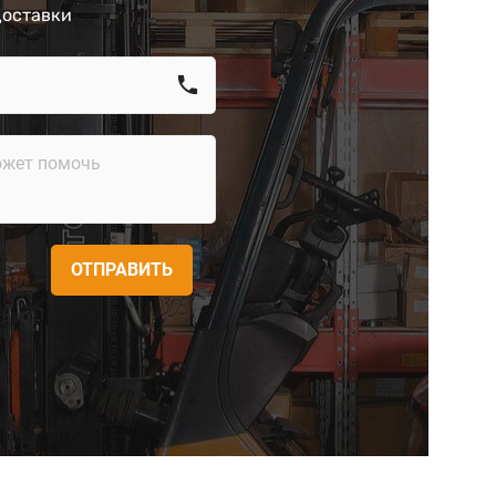
доставки
call
ОТПРАВИТЬ