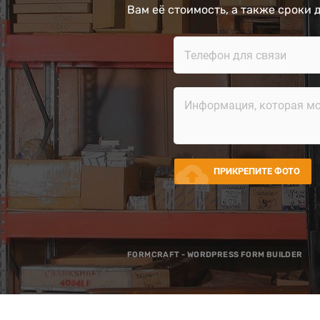
Вам её стоимость, а также сроки 
cloud_upload
ПРИКРЕПИТЕ ФОТО
FORMCRAFT - WORDPRESS FORM BUILDER