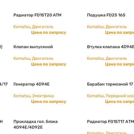
Радиатор FD15T20 ATM
Подушка FD25 16S
Komatsu
,
Двигатель
Komatsu
,
Двигатель
Цена по запросу
Цена по запр
0)
Клапан выпускной
Втулка клапана 4D94
Komatsu
,
Двигатель
Komatsu
,
Двигатель
Цена по запросу
Цена по запр
4/17
Генератор 4D94E
Барабан тормозной 17
Komatsu
,
Электрика
Komatsu
,
Передний мо
Цена по запросу
Цена по запр
LH
Прокладка гол. блока
Радиатор FG15T17 АТ
4D94E/4D92E
Komatsu
,
Двигатель