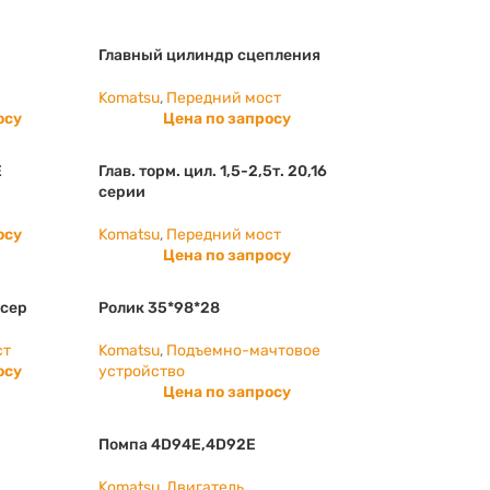
Главный цилиндр сцепления
Komatsu
,
Передний мост
осу
Цена по запросу
E
Глав. торм. цил. 1,5-2,5т. 20,16
серии
осу
Komatsu
,
Передний мост
Цена по запросу
 сер
Ролик 35*98*28
ст
Komatsu
,
Подъемно-мачтовое
осу
устройство
Цена по запросу
М
Помпа 4D94E,4D92E
Komatsu
,
Двигатель