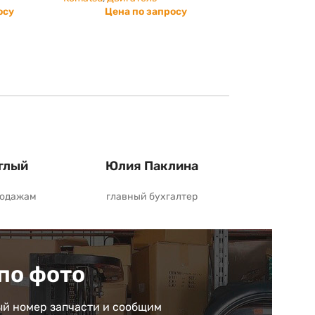
осу
Цена по запросу
глый
Юлия Паклина
родажам
главный бухгалтер
по фото
й номер запчасти и сообщим