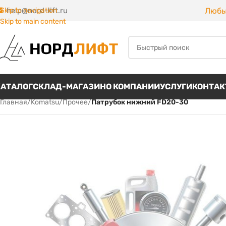
Любы
Skip to navigation
help@nord-lift.ru
Skip to main content
КАТАЛОГ
СКЛАД-МАГАЗИН
О КОМПАНИИ
УСЛУГИ
КОНТА
Главная
/
Komatsu
/
Прочее
/
Патрубок нижний FD20-30