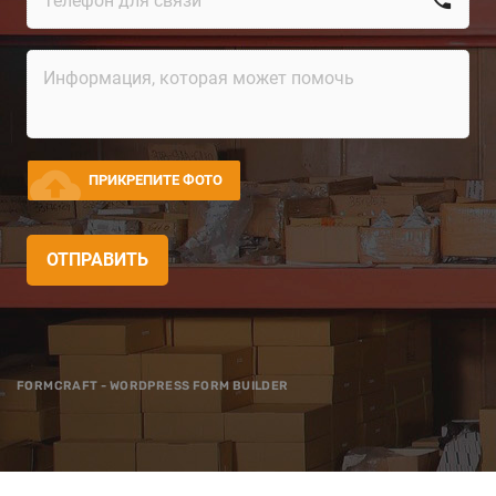
cloud_upload
ПРИКРЕПИТЕ ФОТО
ОТПРАВИТЬ
FORMCRAFT - WORDPRESS FORM BUILDER