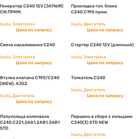
Генератор С240 12V (JA116IR)
Прокладка гол. блока
СМ.ПРИМ.
C240,C190 прим.
Isuzu
,
Электрика
Isuzu
,
Двигатель
Цена по запросу
Цена по запросу
Свеча накаливания С240
Стартер С240 12V (длинный)
Isuzu
,
Электрика
Isuzu
,
Электрика
Цена по запросу
Цена по запросу
Втулка клапана С190/C240
Толкатель С240
(INEW), 4JG2
Isuzu
,
Двигатель
Isuzu
,
Двигатель
Цена по запросу
Цена по запросу
Полукольца коленвала
Поршень в сборе с кольцами
С240,С221,2АА1,2АВ1,3АВ1
C240(3) STD NEW
STD
Isuzu
,
Двигатель