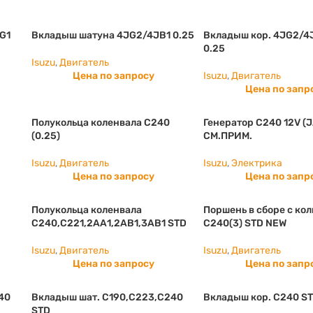
G1
Вкладыш шатуна 4JG2/4JB1 0.25
Вкладыш кор. 4JG2/4
0.25
Isuzu
,
Двигатель
Цена по запросу
Isuzu
,
Двигатель
Цена по запр
Полукольца коленвала С240
Генератор С240 12V (J
(0.25)
СМ.ПРИМ.
Isuzu
,
Двигатель
Isuzu
,
Электрика
Цена по запросу
Цена по запр
Полукольца коленвала
Поршень в сборе с ко
С240,С221,2АА1,2АВ1,3АВ1 STD
C240(3) STD NEW
Isuzu
,
Двигатель
Isuzu
,
Двигатель
Цена по запросу
Цена по запр
40
Вкладыш шат. C190,C223,C240
Вкладыш кор. C240 S
STD