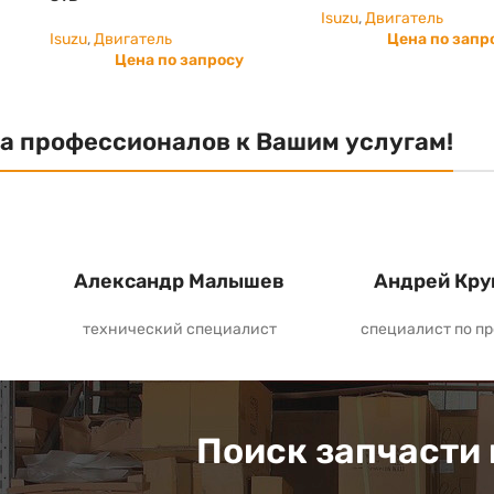
Isuzu
,
Двигатель
Isuzu
,
Двигатель
Цена по запр
Цена по запросу
а профессионалов к Вашим услугам!
Александр Малышев
Андрей Кру
технический специалист
специалист по п
Поиск запчасти 