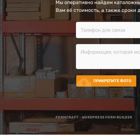
Мы оперативно найдем каталожны
Вам её стоимость, а также сроки 
cloud_upload
ПРИКРЕПИТЕ ФОТО
FORMCRAFT - WORDPRESS FORM BUILDER