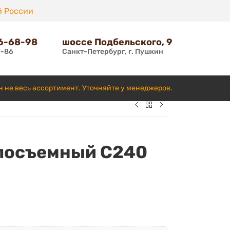
й России
66-68-98
шоссе Подбельского, 9
6-86
Санкт-Петербург, г. Пушкин
н не весь ассортимент. Уточняйте у менеджеров.
лосъемный С240