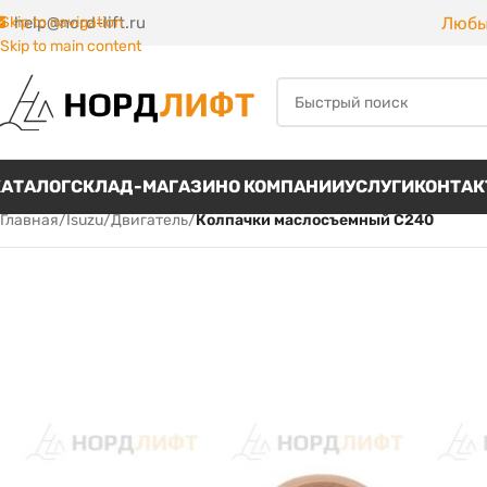
Любы
Skip to navigation
help@nord-lift.ru
Skip to main content
КАТАЛОГ
СКЛАД-МАГАЗИН
О КОМПАНИИ
УСЛУГИ
КОНТА
Главная
/
Isuzu
/
Двигатель
/
Колпачки маслосъемный С240