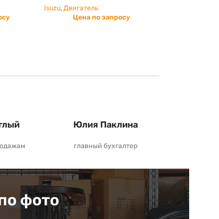
Isuzu
,
Двигатель
осу
Цена по запросу
глый
Юлия Паклина
родажам
главный бухгалтер
по фото