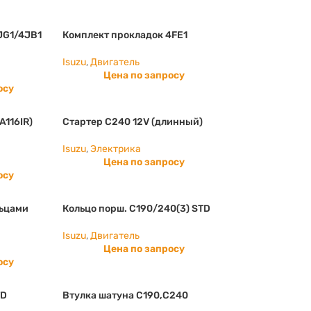
JG1/4JB1
Комплект прокладок 4FE1
Isuzu
,
Двигатель
Цена по запросу
осу
A116IR)
Стартер С240 12V (длинный)
Isuzu
,
Электрика
Цена по запросу
осу
льцами
Кольцо порш. С190/240(3) STD
Isuzu
,
Двигатель
Цена по запросу
осу
TD
Втулка шатуна C190,C240