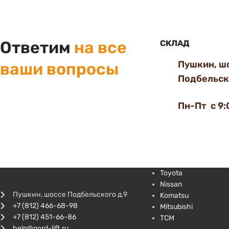
Ответим
на все
СКЛАД
Пушкин, ш
ваши вопросы
Подбельско
Пн-Пт с 9:
Toyota
Nissan
Пушкин, шоссе Подбельского д.9
Komatsu
+7 (812) 466-68-98
Mitsubishi
+7 (812) 451-66-86
TCM
help@nord-lift.ru