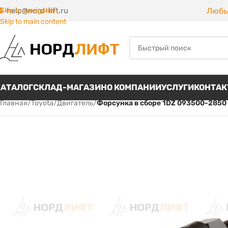
Любы
Skip to navigation
help@nord-lift.ru
Skip to main content
КАТАЛОГ
СКЛАД-МАГАЗИН
О КОМПАНИИ
УСЛУГИ
КОНТА
Главная
/
Toyota
/
Двигатель
/
Форсунка в сборе 1DZ 093500-2850