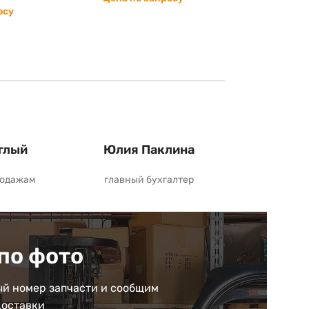
осу
глый
Юлия Паклина
родажам
главный бухгалтер
по фото
й номер запчасти и сообщим
доставки