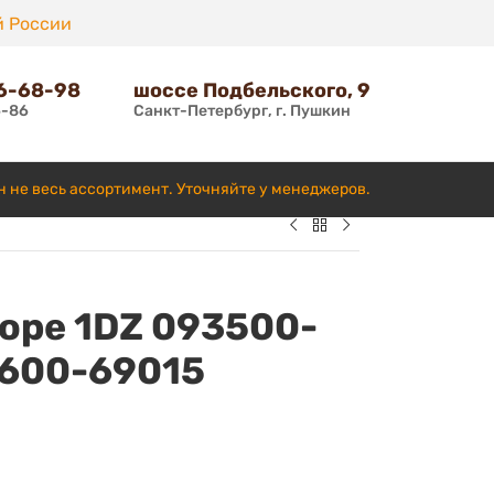
й России
66-68-98
шоссе Подбельского, 9
6-86
Санкт-Петербург, г. Пушкин
н не весь ассортимент. Уточняйте у менеджеров.
оре 1DZ 093500-
3600-69015