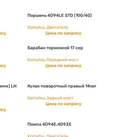
Поршень 4D94LE STD (100/40)
Komatsu
,
Двигатель
осу
Цена по запросу
Барабан тормозной 17 сер
Komatsu
,
Передний мост
осу
Цена по запросу
инк) LH
Кулак поворотный правый 14ser
Komatsu
,
Задний мост
Цена по запросу
осу
Помпа 4D94E,4D92E
Komatsu
,
Двигатель