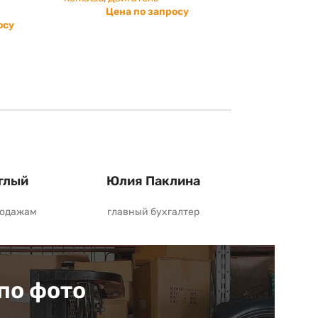
Цена по запросу
осу
глый
Юлия Паклина
родажам
главный бухгалтер
по фото