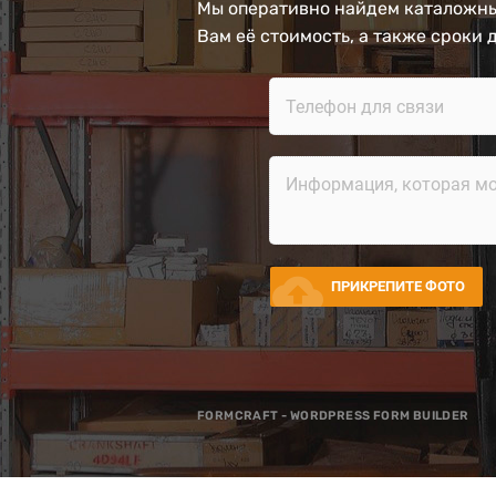
Мы оперативно найдем каталожны
Вам её стоимость, а также сроки 
cloud_upload
ПРИКРЕПИТЕ ФОТО
FORMCRAFT - WORDPRESS FORM BUILDER