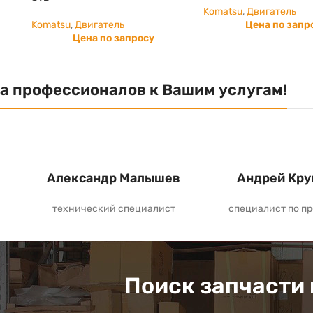
Komatsu
,
Двигатель
Komatsu
,
Двигатель
Цена по запр
Цена по запросу
а профессионалов к Вашим услугам!
Александр Малышев
Андрей Кру
технический специалист
специалист по п
Поиск запчасти 