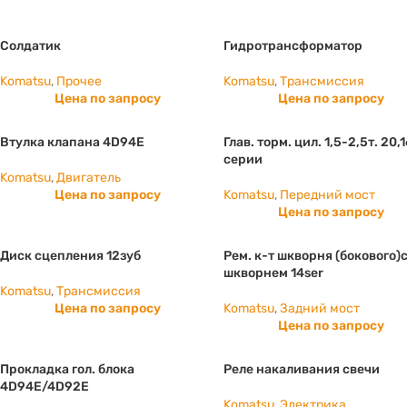
Солдатик
Гидротрансформатор
Komatsu
,
Прочее
Komatsu
,
Трансмиссия
Цена по запросу
Цена по запросу
Втулка клапана 4D94E
Глав. торм. цил. 1,5-2,5т. 20,
серии
Komatsu
,
Двигатель
Цена по запросу
Komatsu
,
Передний мост
Цена по запросу
Диск сцепления 12зуб
Рем. к-т шкворня (бокового)
шкворнем 14ser
Komatsu
,
Трансмиссия
Цена по запросу
Komatsu
,
Задний мост
Цена по запросу
Прокладка гол. блока
Реле накаливания свечи
4D94E/4D92E
Komatsu
,
Электрика