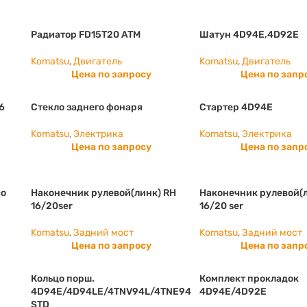
Радиатор FD15T20 ATM
Шатун 4D94E,4D92E
Komatsu
,
Двигатель
Komatsu
,
Двигатель
Цена по запросу
Цена по запр
16
Стекло заднего фонаря
Стартер 4D94E
Komatsu
,
Электрика
Komatsu
,
Электрика
Цена по запросу
Цена по запр
со
Наконечник рулевой(линк) RH
Наконечник рулевой(л
16/20ser
16/20 ser
Komatsu
,
Задний мост
Komatsu
,
Задний мост
Цена по запросу
Цена по запр
Кольцо порш.
Комплект прокладок
4D94E/4D94LE/4TNV94L/4TNE94
4D94E/4D92E
STD