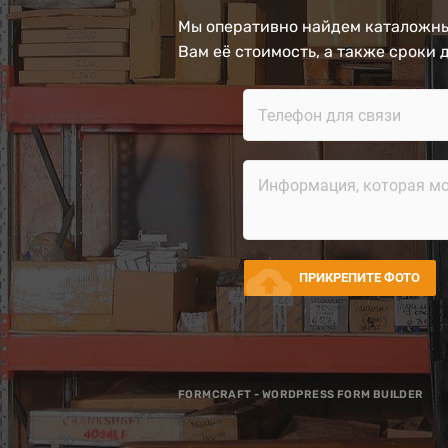
Мы оперативно найдем каталожны
Вам её стоимость, а также сроки 
cloud_upload
ПРИКРЕПИТЕ ФОТО
FORMCRAFT - WORDPRESS FORM BUILDER