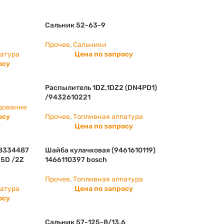
Сальник 52-63-9
Прочее
,
Сальники
патура
Цена по запросу
осу
Распылитель 1DZ,1DZ2 (DN4PD1)
/9432610221
дование
осу
Прочее
,
Топливная аппатура
Цена по запросу
68334487
Шайба кулачковая (9461610119)
.5D /2Z
1466110397 bosch
Прочее
,
Топливная аппатура
патура
Цена по запросу
осу
Сальник 57-125-8/13.6