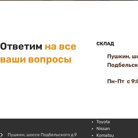
Ответим
на все
СКЛАД
Пушкин, ш
ваши вопросы
Подбельско
Пн-Пт с 9:
Toyota
Nissan
Пушкин, шоссе Подбельского д.9
Komatsu