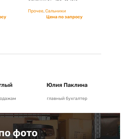
Прочее
,
Сальники
осу
Цена по запросу
глый
Юлия Паклина
родажам
главный бухгалтер
по фото