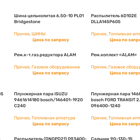
Шина цельнолитая 6.50-10 PL01
Распылитель 6D102E
Bridgestone
DLLA145P605
Прочее
,
ШИНЫ
Прочее
,
Топливная ап
Цена по запросу
Цена по запр
Рем.к-т.газ.редуктора ALAM
Рем.коплект «ALAM»
Прочее
,
Газовое оборудование
Прочее
,
Газовое обору
Цена по запросу
Цена по запр
05
Плунжерная пара ISUZU
Плунжерная пара 14
9461614180 bosch/146401-1920
bosch FORD TRANSIT 2
С240
096400-1240
Прочее
,
Топливная аппатура
Прочее
,
Топливная ап
Цена по запросу
Цена по запр
-
Распылитель (DNOPD21) 093400-
Сальник 90-130-15