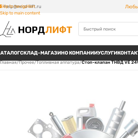
Любы
Skip to navigation
help@nord-lift.ru
Skip to main content
КАТАЛОГ
СКЛАД-МАГАЗИН
О КОМПАНИИ
УСЛУГИ
КОНТА
Главная
/
Прочее
/
Топливная аппатура
/
Стоп-клапан ТНВД VE 24