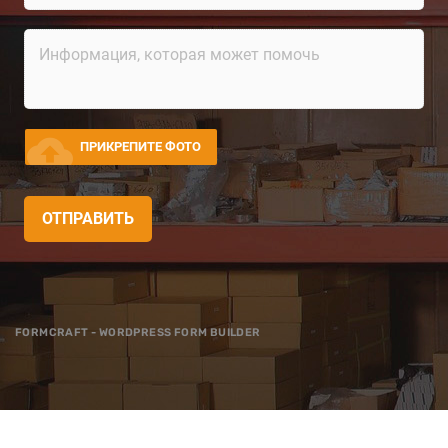
cloud_upload
ПРИКРЕПИТЕ ФОТО
ОТПРАВИТЬ
FORMCRAFT - WORDPRESS FORM BUILDER