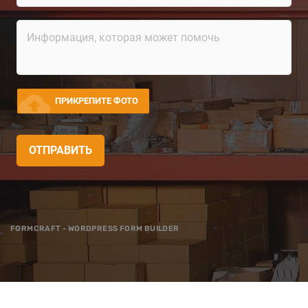
cloud_upload
ПРИКРЕПИТЕ ФОТО
ОТПРАВИТЬ
FORMCRAFT - WORDPRESS FORM BUILDER