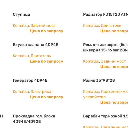
Ступица
Радиатор FD15T20 AT
Komatsu
,
Задний мост
Komatsu
,
Двигатель
Цена по запросу
Цена по запр
Втулка клапана 4D94E
Рем. к-т .шкворня (бок
шкворня 15-16 ser.28
Komatsu
,
Двигатель
Цена по запросу
Komatsu
,
Задний мост
Цена по запр
Генератор 4D94E
Ролик 35*98*28
Komatsu
,
Электрика
Komatsu
,
Подъемно-ма
Цена по запросу
устройство
Цена по запр
RH
Прокладка гол. блока
Барабан тормозной 1.
4D94E/4D92E
Komatsu
,
Передний мо