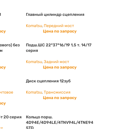
M
Главный цилиндр сцепления
Komatsu
,
Передний мост
осу
Цена по запросу
ового) без
Подш.ШС 22*37*16/19 1,5 т. 14/17
мм
серия
Komatsu
,
Задний мост
осу
Цена по запросу
Диск сцепления 12зуб
чтовое
Komatsu
,
Трансмиссия
Цена по запросу
осу
5т 20 серия
Кольцо порш.
4D94E/4D94LE/4TNV94L/4TNE94
STD
ст