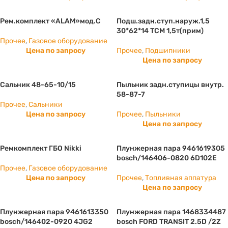
Рем.комплект «ALAM»мод.С
Подш.задн.ступ.наруж.1,5
30*62*14 ТСМ 1,5т(прим)
Прочее
,
Газовое оборудование
Цена по запросу
Прочее
,
Подшипники
Цена по запросу
Сальник 48-65-10/15
Пыльник задн.ступицы внутр.
58-87-7
Прочее
,
Сальники
Цена по запросу
Прочее
,
Пыльники
Цена по запросу
Ремкомплект ГБО Nikki
Плунжерная пара 9461619305
bosch/146406-0820 6D102E
Прочее
,
Газовое оборудование
Цена по запросу
Прочее
,
Топливная аппатура
Цена по запросу
Плунжерная пара 9461613350
Плунжерная пара 1468334487
bosch/146402-0920 4JG2
bosch FORD TRANSIT 2.5D /2Z