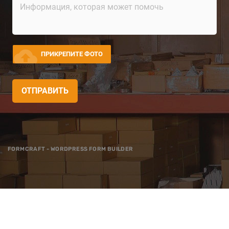
cloud_upload
ПРИКРЕПИТЕ ФОТО
ОТПРАВИТЬ
FORMCRAFT - WORDPRESS FORM BUILDER