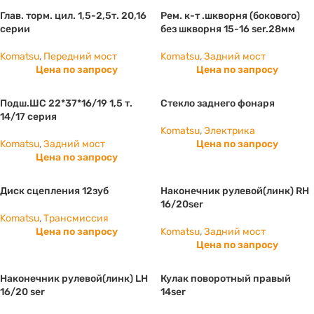
Глав. торм. цил. 1,5-2,5т. 20,16
Рем. к-т .шкворня (бокового)
серии
без шкворня 15-16 ser.28мм
Komatsu
,
Передний мост
Komatsu
,
Задний мост
Цена по запросу
Цена по запросу
Подш.ШС 22*37*16/19 1,5 т.
Стекло заднего фонаря
14/17 серия
Komatsu
,
Электрика
Komatsu
,
Задний мост
Цена по запросу
Цена по запросу
Диск сцепления 12зуб
Наконечник рулевой(линк) RH
16/20ser
Komatsu
,
Трансмиссия
Цена по запросу
Komatsu
,
Задний мост
Цена по запросу
Наконечник рулевой(линк) LH
Кулак поворотный правый
16/20 ser
14ser