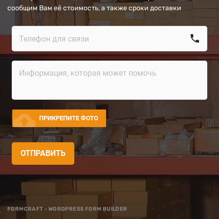
сообщим Вам её стоимость, а также сроки доставки
call
cloud_upload
ПРИКРЕПИТЕ ФОТО
ОТПРАВИТЬ
FORMCRAFT - WORDPRESS FORM BUILDER