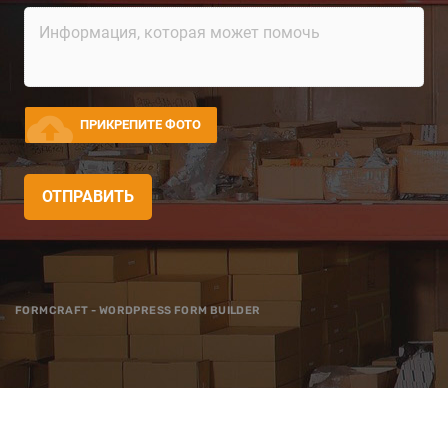
cloud_upload
ПРИКРЕПИТЕ ФОТО
ОТПРАВИТЬ
FORMCRAFT - WORDPRESS FORM BUILDER