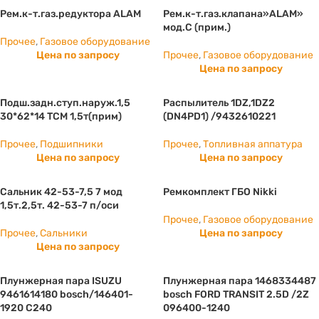
Рем.к-т.газ.редуктора ALAM
Рем.к-т.газ.клапана»ALAM»
мод.С (прим.)
Прочее
,
Газовое оборудование
Цена по запросу
Прочее
,
Газовое оборудование
Цена по запросу
Подш.задн.ступ.наруж.1,5
Распылитель 1DZ,1DZ2
30*62*14 ТСМ 1,5т(прим)
(DN4PD1) /9432610221
Прочее
,
Подшипники
Прочее
,
Топливная аппатура
Цена по запросу
Цена по запросу
Сальник 42-53-7,5 7 мод
Ремкомплект ГБО Nikki
1,5т.2,5т. 42-53-7 п/оси
Прочее
,
Газовое оборудование
Прочее
,
Сальники
Цена по запросу
Цена по запросу
Плунжерная пара ISUZU
Плунжерная пара 1468334487
9461614180 bosch/146401-
bosch FORD TRANSIT 2.5D /2Z
1920 С240
096400-1240