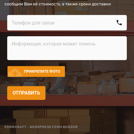
сообщим Вам её стоимость, а также сроки доставки
call
cloud_upload
ПРИКРЕПИТЕ ФОТО
ОТПРАВИТЬ
FORMCRAFT - WORDPRESS FORM BUILDER