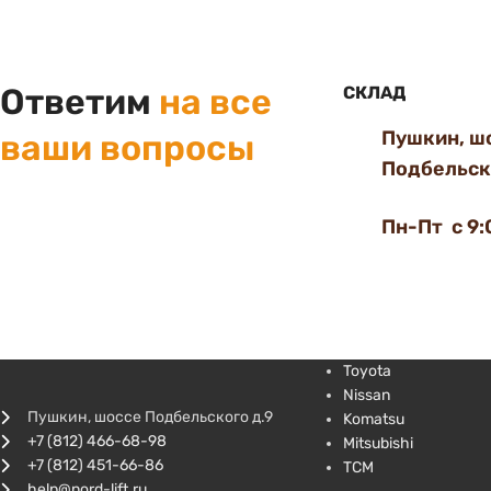
Ответим
на все
СКЛАД
Пушкин, ш
ваши вопросы
Подбельско
Пн-Пт с 9:
Toyota
Nissan
Пушкин, шоссе Подбельского д.9
Komatsu
+7 (812) 466-68-98
Mitsubishi
+7 (812) 451-66-86
TCM
help@nord-lift.ru