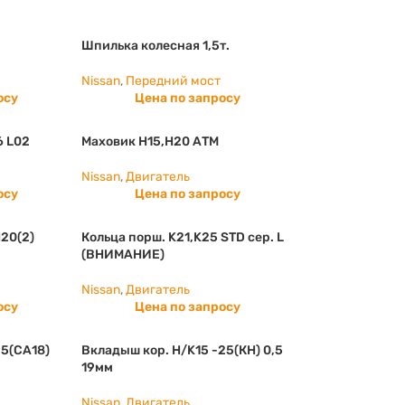
Шпилька колесная 1,5т.
Nissan
,
Передний мост
осу
Цена по запросу
6 L02
Маховик Н15,Н20 АТМ
Nissan
,
Двигатель
осу
Цена по запросу
20(2)
Кольца порш. K21,K25 STD сер. L
(ВНИМАНИЕ)
Nissan
,
Двигатель
осу
Цена по запросу
25(СА18)
Вкладыш кор. Н/K15 -25(КН) 0,5
19мм
Nissan
,
Двигатель