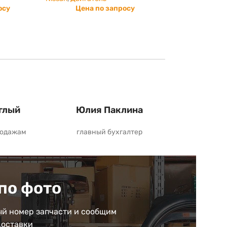
осу
Цена по запросу
глый
Юлия Паклина
родажам
главный бухгалтер
по фото
й номер запчасти и сообщим
доставки