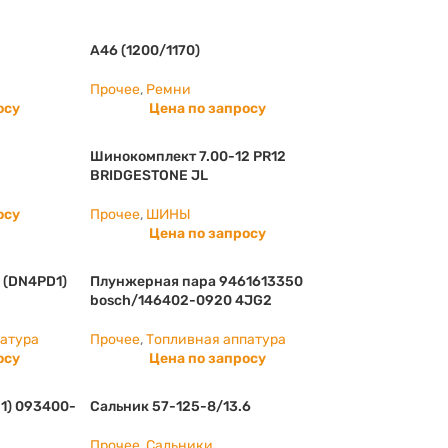
А46 (1200/1170)
Прочее
,
Ремни
осу
Цена по запросу
Шинокомплект 7.00-12 PR12
BRIDGESTONE JL
осу
Прочее
,
ШИНЫ
Цена по запросу
 (DN4PD1)
Плунжерная пара 9461613350
bosch/146402-0920 4JG2
патура
Прочее
,
Топливная аппатура
осу
Цена по запросу
1) 093400-
Сальник 57-125-8/13.6
Прочее
,
Сальники