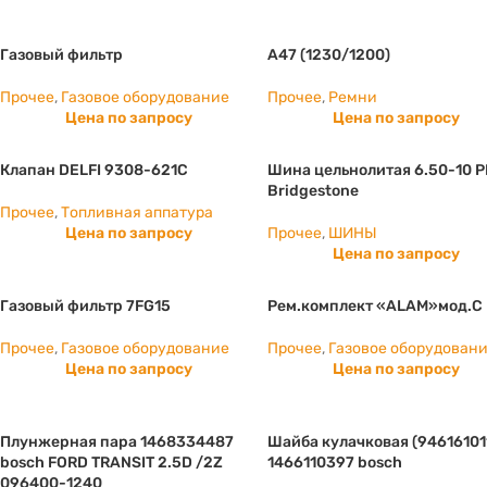
Газовый фильтр
А47 (1230/1200)
Прочее
,
Газовое оборудование
Прочее
,
Ремни
Цена по запросу
Цена по запросу
Клапан DELFI 9308-621C
Шина цельнолитая 6.50-10 P
Bridgestone
Прочее
,
Топливная аппатура
Цена по запросу
Прочее
,
ШИНЫ
Цена по запросу
Газовый фильтр 7FG15
Рем.комплект «ALAM»мод.С
Прочее
,
Газовое оборудование
Прочее
,
Газовое оборудован
Цена по запросу
Цена по запросу
Плунжерная пара 1468334487
Шайба кулачковая (94616101
bosch FORD TRANSIT 2.5D /2Z
1466110397 bosch
096400-1240