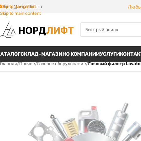
Любы
Skip to navigation
help@nord-lift.ru
Skip to main content
КАТАЛОГ
СКЛАД-МАГАЗИН
О КОМПАНИИ
УСЛУГИ
КОНТА
Главная
/
Прочее
/
Газовое оборудование
/
Газовый фильтр Lovato