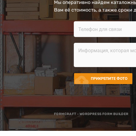
Мы оперативно найдем каталожны
Вам её стоимость, а также сроки 
cloud_upload
ПРИКРЕПИТЕ ФОТО
FORMCRAFT - WORDPRESS FORM BUILDER