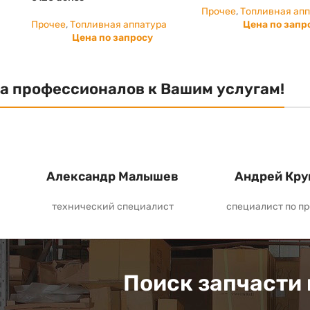
Прочее
,
Топливная ап
Прочее
,
Топливная аппатура
Цена по запр
Цена по запросу
а профессионалов к Вашим услугам!
Александр Малышев
Андрей Кру
технический специалист
специалист по п
Поиск запчасти 