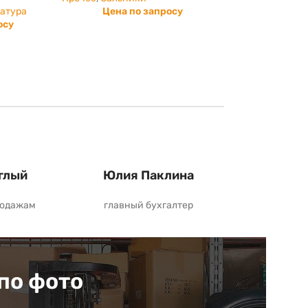
патура
Цена по запросу
осу
глый
Юлия Паклина
родажам
главный бухгалтер
по фото