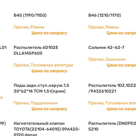
B45 (1190/1150)
B46 (1210/1170)
Прочее
,
Ремни
Прочее
,
Ремни
Цена по запросу
Цена по запр
L01
Распылитель 6D102E
Сальник 42-62-7
DLLA145P605
Прочее
,
Сальники
Прочее
,
Топливная аппатура
Цена по запр
Цена по запросу
Подш.задн.ступ.наруж.1,5
Распылитель 1DZ,1DZ2
30*62*14 ТСМ 1,5т(прим)
/9432610221
ие
Прочее
,
Подшипники
Прочее
,
Топливная ап
Цена по запросу
Цена по запр
19)
Нагнетательный клапан
Распылитель (DNOPD2
TOYOTA(22104-64010) 096420-
5210
0120 denso